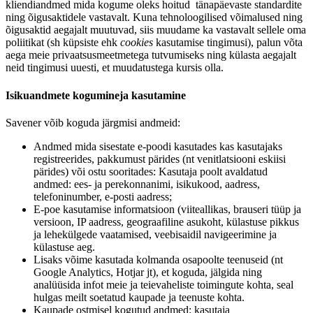
kliendiandmed mida kogume oleks hoitud tänapäevaste standardite
ning õigusaktidele vastavalt. Kuna tehnoloogilised võimalused ning
õigusaktid aegajalt muutuvad, siis muudame ka vastavalt sellele oma
poliitikat (sh küpsiste ehk
cookies
kasutamise tingimusi), palun võta
aega meie privaatsusmeetmetega tutvumiseks ning külasta aegajalt
neid tingimusi uuesti, et muudatustega kursis olla.
Isikuandmete kogumineja kasutamine
Savener võib koguda järgmisi andmeid:
Andmed mida sisestate e-poodi kasutades kas kasutajaks
registreerides, pakkumust pärides (nt venitlatsiooni eskiisi
pärides) või ostu sooritades: Kasutaja poolt avaldatud
andmed: ees- ja perekonnanimi, isikukood, aadress,
telefoninumber, e-posti aadress;
E-poe kasutamise informatsioon (viiteallikas, brauseri tüüp ja
versioon, IP aadress, geograafiline asukoht, külastuse pikkus
ja lehekülgede vaatamised, veebisaidil navigeerimine ja
külastuse aeg.
Lisaks võime kasutada kolmanda osapoolte teenuseid (nt
Google Analytics, Hotjar jt), et koguda, jälgida ning
analüüsida infot meie ja teievaheliste toimingute kohta, seal
hulgas meilt soetatud kaupade ja teenuste kohta.
Kaupade ostmisel kogutud andmed: kasutaja