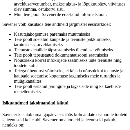
arveldusarvenumber, makse algus- ja lõpukuupäev, viivituses
olev summa, ostukorvi sisu.
Muu teie poolt Savenerile edastatud informatsioon.
Savener võib kasutada teie andmeid järgmistel eesmärkidel:
Kasutajakogemuse paremaks muutmiseks
Teie poolt soetatud kaupade ja teenuste pakkumiseks,
tarnimiseks, arveldamiseks
Teenuste detailide täpsustamiseks ühenduse võtmiseks
Teie poolt täpsustatud dokumentatisooni saatmiseks
Nõusoleku korral infokirjade saatmiseks uute teenuste ning
toodete kohta
Teiega ühendust võtmiseks, et küsida nõusolekut teenuste ja
kaupade soetamise kogemuse jagamiseks meie turundus ja
müügikanalites
Teie poolt esitatud päringute ja tagasiside ning ka kaebuste
menetlemiseks
Isikuandmed jakolmandad isikud
Savener kasutab oma igapäevases töös kolmandate osapoolte tooteid
ja teenuseid kelle abil Savener oma tooteid ja teenuseid pakub,
nendeks on: