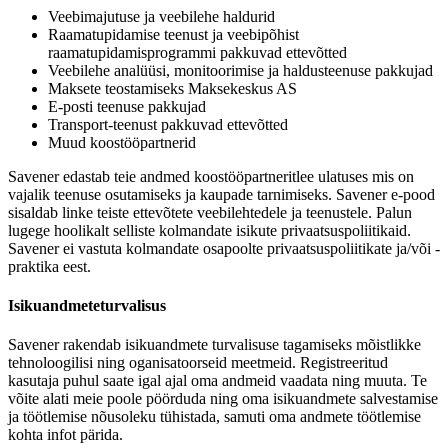
Veebimajutuse ja veebilehe haldurid
Raamatupidamise teenust ja veebipõhist
raamatupidamisprogrammi pakkuvad ettevõtted
Veebilehe analüüsi, monitoorimise ja haldusteenuse pakkujad
Maksete teostamiseks Maksekeskus AS
E-posti teenuse pakkujad
Transport-teenust pakkuvad ettevõtted
Muud koostööpartnerid
Savener edastab teie andmed koostööpartneritlee ulatuses mis on
vajalik teenuse osutamiseks ja kaupade tarnimiseks. Savener e-pood
sisaldab linke teiste ettevõtete veebilehtedele ja teenustele. Palun
lugege hoolikalt selliste kolmandate isikute privaatsuspoliitikaid.
Savener ei vastuta kolmandate osapoolte privaatsuspoliitikate ja/või -
praktika eest.
Isikuandmeteturvalisus
Savener rakendab isikuandmete turvalisuse tagamiseks mõistlikke
tehnoloogilisi ning oganisatoorseid meetmeid. Registreeritud
kasutaja puhul saate igal ajal oma andmeid vaadata ning muuta. Te
võite alati meie poole pöörduda ning oma isikuandmete salvestamise
ja töötlemise nõusoleku tühistada, samuti oma andmete töötlemise
kohta infot pärida.