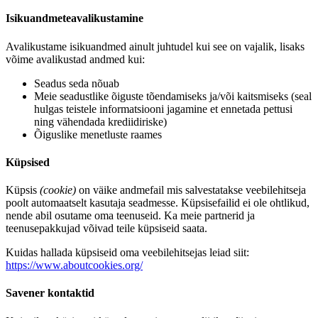
Isikuandmeteavalikustamine
Avalikustame isikuandmed ainult juhtudel kui see on vajalik, lisaks
võime avalikustad andmed kui:
Seadus seda nõuab
Meie seadustlike õiguste tõendamiseks ja/või kaitsmiseks (seal
hulgas teistele informatsiooni jagamine et ennetada pettusi
ning vähendada krediidiriske)
Õiguslike menetluste raames
Küpsised
Küpsis
(cookie)
on väike andmefail mis salvestatakse veebilehitseja
poolt automaatselt kasutaja seadmesse. Küpsisefailid ei ole ohtlikud,
nende abil osutame oma teenuseid. Ka meie partnerid ja
teenusepakkujad võivad teile küpsiseid saata.
Kuidas hallada küpsiseid oma veebilehitsejas leiad siit:
https://www.aboutcookies.org/
Savener kontaktid