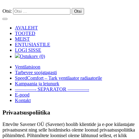
Otsi:
AVALEHT
TOOTED
MEIST
ENTUSIASTILE
LOGI SISSE
Ostukorv (0)
Ventilatsioon
Tarbevee soojatagasti
SpeedComfort – Tark ventilaator radiaatorile
Kampaania ja leiunurk
————- SEPARATOR ————-
E-pood
Kontakt
Privaatsuspoliitika
Ettevõte Savener OÜ (Savener) hoolib klientide ja e-poe külastajate
privaatsusest ning selle hoidmiseks oleme loonud privaatsuspoliitika
põhimõtted. Põhimõtete loomisel oleme lähtunud sellest, et kõik