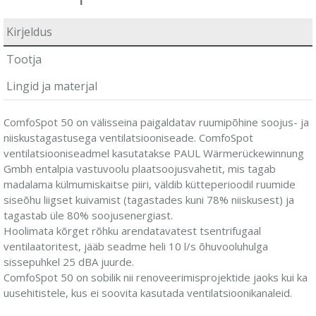
Kirjeldus
Tootja
Lingid ja materjal
ComfoSpot 50 on välisseina paigaldatav ruumipõhine soojus- ja
niiskustagastusega ventilatsiooniseade. ComfoSpot
ventilatsiooniseadmel kasutatakse PAUL Wärmerückewinnung
Gmbh entalpia vastuvoolu plaatsoojusvahetit, mis tagab
madalama külmumiskaitse piiri, väldib kütteperioodil ruumide
siseõhu liigset kuivamist (tagastades kuni 78% niiskusest) ja
tagastab üle 80% soojusenergiast.
Hoolimata kõrget rõhku arendatavatest tsentrifugaal
ventilaatoritest, jääb seadme heli 10 l/s õhuvooluhulga
sissepuhkel 25 dBA juurde.
ComfoSpot 50 on sobilik nii renoveerimisprojektide jaoks kui ka
uusehitistele, kus ei soovita kasutada ventilatsioonikanaleid.