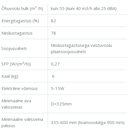
Õhuvoolu hulk (m³ /h)
kuni 55 (kuni 40 m3/h alla 25 dBA)
Energitagastus (%)
82
Niiskustagastus
78
Niiskustagastusega vastuvoolu
Soojusvaheti
plaatsoojusvaheti
SFP (W/(m³/h))
0,27
Kaal (kg)
6
Elektriline võimsus
5-15W
Minimaalne ava
D=325mm
välisseinas
Minimaalne välisseina
335-600 mm (lisamooduliga 900 mm)
paksus